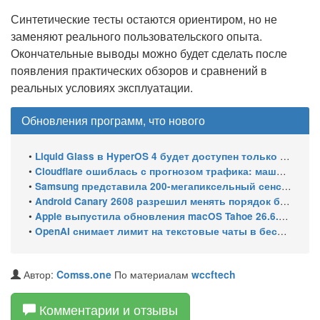
Синтетические тесты остаются ориентиром, но не
заменяют реального пользовательского опыта.
Окончательные выводы можно будет сделать после
появления практических обзоров и сравнений в
реальных условиях эксплуатации.
Обновления программ, что нового
•
Liquid Glass в HyperOS 4 будет доступен только на флагманских чипсетах
•
Cloudflare ошиблась с прогнозом трафика: машины обошли людей в мае 2026
•
Samsung представила 200-мегапиксельный сенсор ISOCELL HPC с DeepPix
•
Android Canary 2608 разрешил менять порядок блоков шторки
•
Apple выпустила обновления macOS Tahoe 26.6.1, Sequoia 15.7.9 и Sonoma 14.8.9 для устранения уязвимости общего доступа к экрану
•
OpenAI снимает лимит на текстовые чаты в бесплатном ChatGPT
Автор:
Comss.one
По материалам
wccftech
Комментарии и отзывы