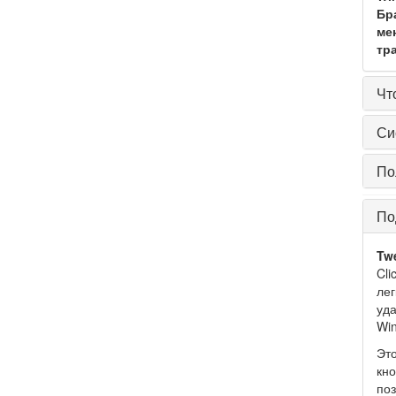
Бр
ме
тр
Чт
Си
По
По
Twe
Cli
лег
уда
Wi
Это
кно
поз