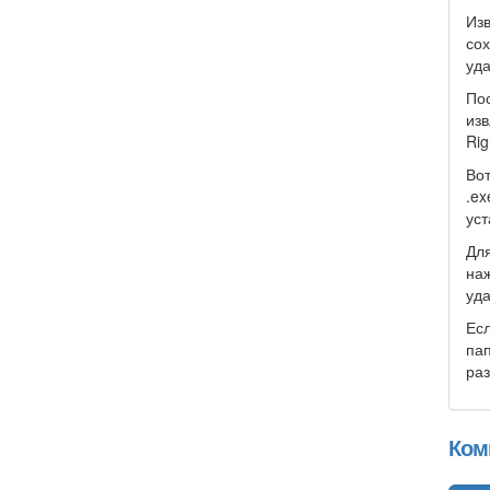
Изв
сох
уда
Пос
изв
Rig
Вот
.ex
уст
Для
наж
уда
Есл
пап
раз
Ком