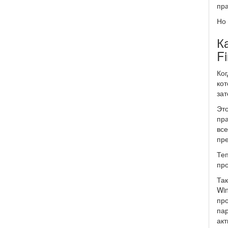
пра
Но 
К
Fi
Ког
кот
зат
Это
пра
все
пре
Теп
про
Так
Win
про
па
акт