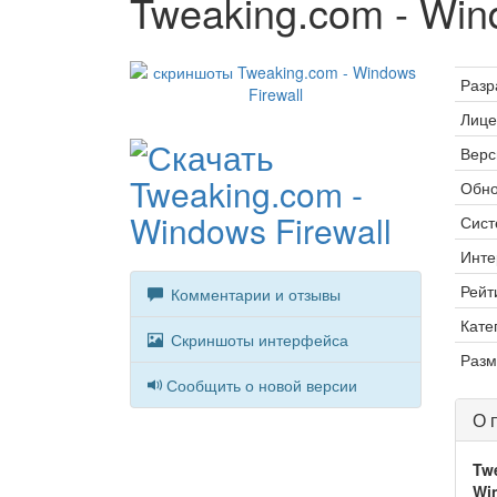
Tweaking.com - Wind
Разр
Лице
Верс
Обно
Сист
Инте
Рейт
Комментарии и отзывы
Кате
Скриншоты интерфейса
Разм
Сообщить о новой версии
О 
Twe
Wi