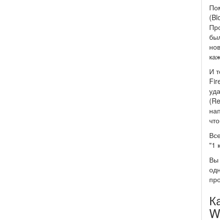
По
(Bl
Про
был
нов
каж
И т
Fir
уда
(Re
нап
что
Все
"1 
Вы 
одн
про
К
W