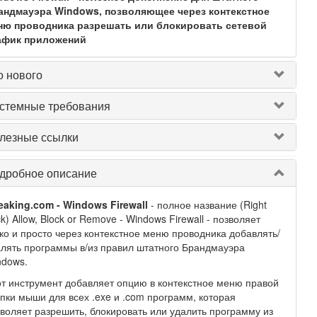
андмауэра Windows, позволяющее через контекстное
ню проводника разрешать или блокировать сетевой
афик приложений
о нового
стемные требования
лезные ссылки
дробное описание
aking.com - Windows Firewall
- полное название (Right
ck) Allow, Block or Remove - Windows Firewall - позволяет
ко и просто через контекстное меню проводника добавлять/
лять программы в/из правил штатного Брандмауэра
ndows.
т инструмент добавляет опцию в контекстное меню правой
пки мыши для всех .exe и .com программ, которая
воляет разрешить, блокировать или удалить программу из