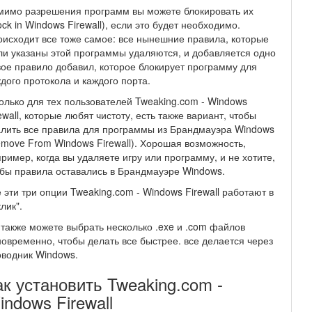
мимо разрешения программ вы можете блокировать их
ock in Windows Firewall), если это будет необходимо.
исходит все тоже самое: все нынешние правила, которые
и указаны этой программы удаляются, и добавляется одно
ое правило добавил, которое блокирует программу для
дого протокола и каждого порта.
олько для тех пользователей Tweaking.com - Windows
ewall, которые любят чистоту, есть также вариант, чтобы
лить все правила для программы из Брандмауэра Windows
move From Windows Firewall). Хорошая возможность,
ример, когда вы удаляете игру или программу, и не хотите,
бы правила оставались в Брандмауэре Windows.
 эти три опции Tweaking.com - Windows Firewall работают в
клик".
также можете выбрать несколько .exe и .com файлов
овременно, чтобы делать все быстрее. все делается через
водник Windows.
ак установить Tweaking.com -
indows Firewall