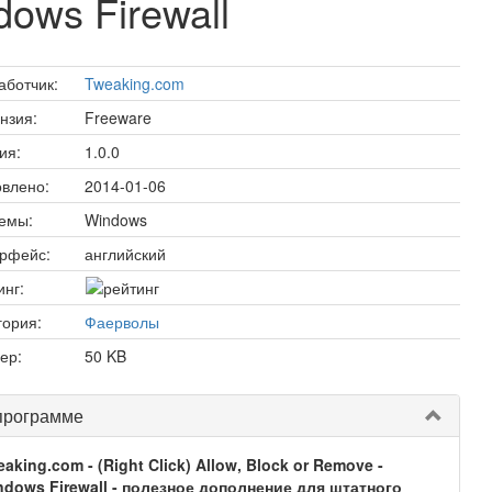
ows Firewall
аботчик:
Tweaking.com
нзия:
Freeware
ия:
1.0.0
влено:
2014-01-06
емы:
Windows
рфейс:
английский
инг:
гория:
Фаерволы
ер:
50 KB
программе
aking.com - (Right Click) Allow, Block or Remove -
ndows Firewall - полезное дополнение для штатного