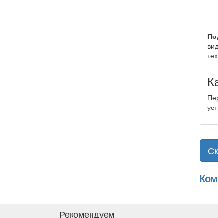
По
вид
тех
К
Пер
уст
Ск
Ком
Рекомендуем