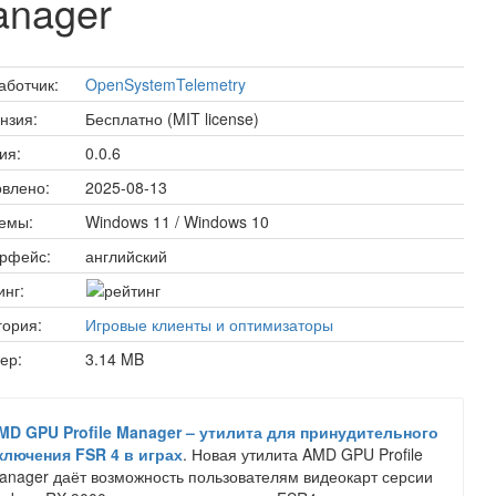
anager
аботчик:
OpenSystemTelemetry
нзия:
Бесплатно (MIT license)
ия:
0.0.6
влено:
2025-08-13
емы:
Windows 11 / Windows 10
рфейс:
английский
инг:
гория:
Игровые клиенты и оптимизаторы
ер:
3.14 MB
MD GPU Profile Manager – утилита для принудительного
ключения FSR 4 в играх
. Новая утилита AMD GPU Profile
anager даёт возможность пользователям видеокарт серсии