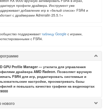
adeon RX 9000 вручную активировать FSR4 в играх,
едактируя профили драйвера. Инструмент уже
оддерживает добавление игр в «белый список» FSR4 и
аботает с драйверами Adrenalin 25.5.1+
ообщество поддерживает
таблицу Google
с играми,
ротестированными с FSR4.
программе
D GPU Profile Manager — утилита для управления
офилями драйвера AMD Radeon. Позволяет вручную
лючать FSR4 для игр, редактировать системные и
льзовательские настройки, просматривать базы
офилей и повышать качество графики на видеокартах
 9000
о нового