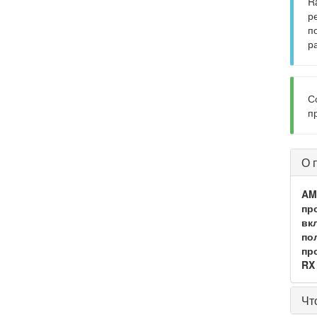
R
р
п
р
С
п
О 
AM
пр
вк
по
пр
RX
Чт