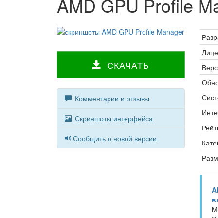
AMD GPU Profile M
Разр
Лице
СКАЧАТЬ
Верс
Обно
Сист
Комментарии и отзывы
Инте
Скриншоты интерфейса
Рейт
Сообщить о новой версии
Кате
Разм
A
в
M