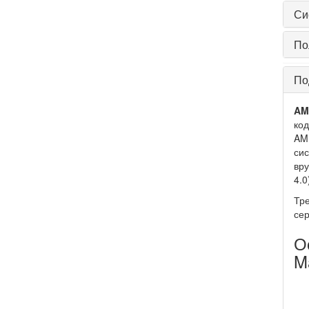
Си
По
По
AM
ко
AMD
сис
вру
4.0
Тре
сер
О
M