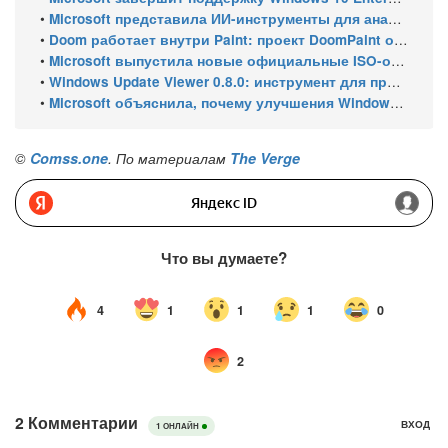
•
Microsoft представила ИИ-инструменты для анализа производительности Windows: ETW MCP и WPA MCP
•
Doom работает внутри Paint: проект DoomPaint от технического директора Microsoft Azure
•
Microsoft выпустила новые официальные ISO-образы Windows 11 для инсайдеров
•
Windows Update Viewer 0.8.0: инструмент для просмотра истории обновлений Windows 11 и Windows 10 получил улучшения
•
Microsoft объяснила, почему улучшения Windows 11 выходят так медленно
©
Comss.one
. По материалам
The Verge