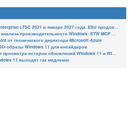
2021 в январе 2027 года. ESU продлят обновления до января 2030 года
ализа производительности Windows: ETW MCP и WPA MCP
nt от технического директора Microsoft Azure
SO-образы Windows 11 для инсайдеров
 истории обновлений Windows 11 и Windows 10 получил улучшения
ndows 11 выходят так медленно