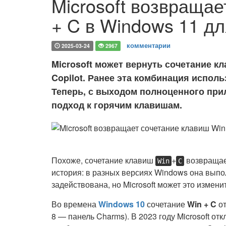
Microsoft возвращае
+ C в Windows 11 дл
комментарии
2025-03-24
2967
Microsoft может вернуть сочетание кл
Copilot. Ранее эта комбинация исполь
Теперь, с выходом полноценного прил
подход к горячим клавишам.
Похоже, сочетание клавиш
+
возвращае
Win
C
история: в разных версиях Windows она выпо
задействована, но Microsoft может это изменит
Во времена
Windows 10
сочетание
Win + C
от
8 — панель Charms). В 2023 году Microsoft от