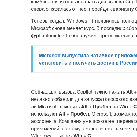
комбинация использовалась для вызова Copilot
снова отказалась от нее, перейдя к варианту 
Теперь, когда в Windows 11 появилось полноце
Microsoft снова меняет курс. В последних сб
@phantomofearth обнаружил строку, указыв
Microsoft выпустила нативное приложен
установить и получить доступ в Росси
Сейчас для вызова Copilot нужно нажать
Alt 
недавно добавили для запуска голосового вза
ли Microsoft заменить
Alt + Пробел
на
Win + C
используют
Alt + Пробел
, Microsoft, возможн
ассистента. Компания уже позволяет переназн
приложений, поэтому, скорее всего, захочет 
Windows 11 через
Win + C
.