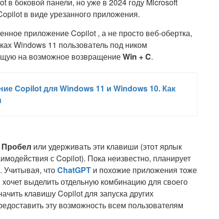
 в боковой панели, но уже в 2024 году Microsoft
Copilot в виде урезанного приложения.
нное приложение Copilot , а не просто веб-обертка,
орках Windows 11 пользователь под ником
ающую на возможное возвращение
Win + C
.
ие Copilot для Windows 11 и Windows 10. Как
и
+ Пробел
или удерживать эти клавиши (этот ярлык
имодействия с Copilot). Пока неизвестно, планирует
. Учитывая, что
ChatGPT
и похожие приложения тоже
о, хочет выделить отдельную комбинацию для своего
ачить клавишу Copilot для запуска других
предоставить эту возможность всем пользователям