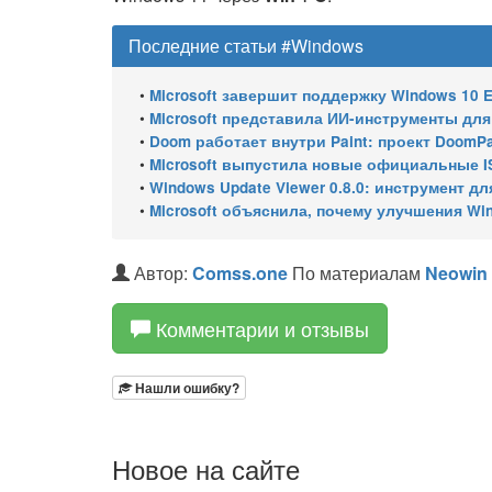
Последние статьи #Windows
•
Microsoft завершит поддержку Windows 10 Enterprise LTSC 
•
Microsoft представила ИИ-инструменты для ан
•
Doom работает внутри Paint: проект DoomPai
•
Microsoft выпустила новые официальные I
•
Windows Update Viewer 0.8.0: инструмент для просмотра
•
Microsoft объяснила, почему улучшения Wi
Автор:
Comss.one
По материалам
Neowin
Комментарии и отзывы
Нашли ошибку?
Новое на сайте