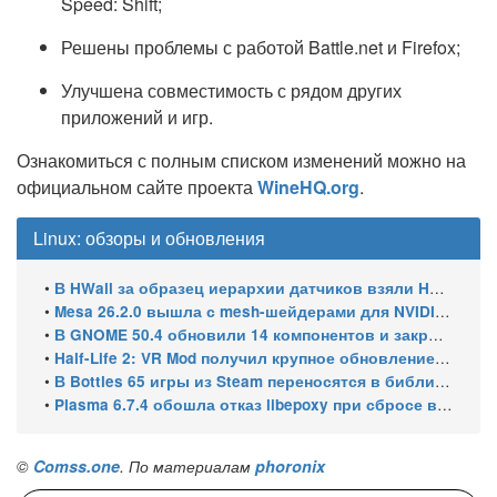
Speed: Shift;
Решены проблемы с работой Battle.net и Firefox;
Улучшена совместимость с рядом других
приложений и игр.
Ознакомиться с полным списком изменений можно на
официальном сайте проекта
WineHQ.org
.
Linux: обзоры и обновления
•
В HWall за образец иерархии датчиков взяли HWiNFO64 из Windows
•
Mesa 26.2.0 вышла с mesh-шейдерами для NVIDIA, OpenCL 3.1 и исправлениями для игр
•
В GNOME 50.4 обновили 14 компонентов и закрыли уязвимости GDM
•
Half-Life 2: VR Mod получил крупное обновление и статус Steam Frame Verified
•
В Bottles 65 игры из Steam переносятся в библиотеку автоматически
•
Plasma 6.7.4 обошла отказ libepoxy при сбросе видеокарты
©
Comss.one
. По материалам
phoronix