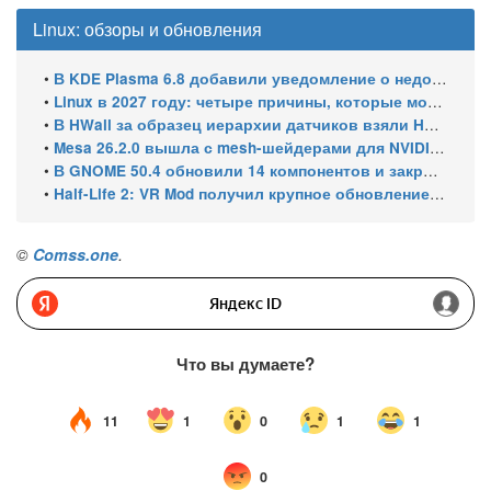
Linux: обзоры и обновления
•
В KDE Plasma 6.8 добавили уведомление о недоступном принтере
•
Linux в 2027 году: четыре причины, которые могут ускорить рост его доли
•
В HWall за образец иерархии датчиков взяли HWiNFO64 из Windows
•
Mesa 26.2.0 вышла с mesh-шейдерами для NVIDIA, OpenCL 3.1 и исправлениями для игр
•
В GNOME 50.4 обновили 14 компонентов и закрыли уязвимости GDM
•
Half-Life 2: VR Mod получил крупное обновление и статус Steam Frame Verified
©
Comss.one
.