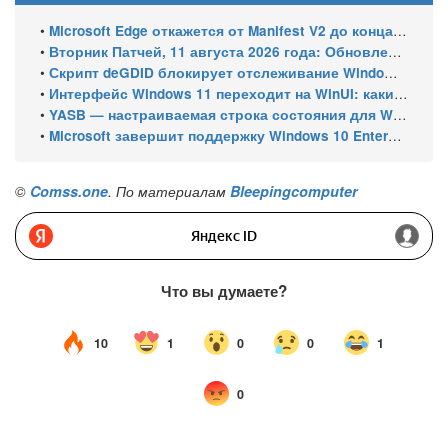
•
Microsoft Edge откажется от Manifest V2 до конца 2026 года – классический uBlock Origin перестанет работать
•
Вторник Патчей, 11 августа 2026 года: Обновления безопасности для Windows 11 (включая KB5121003), ESU-обновления для Windows 10
•
Скрипт deGDID блокирует отслеживание Windows по глобальному идентификатору устройства
•
Интерфейс Windows 11 переходит на WinUI: какие системные элементы обновит Microsoft
•
YASB — настраиваемая строка состояния для Windows с виджетами и поддержкой нескольких мониторов
•
Microsoft завершит поддержку Windows 10 Enterprise LTSC 2021 в январе 2027 года. ESU продлят обновления до января 2030 года
©
Comss.one
. По материалам
Bleepingcomputer