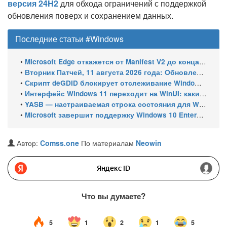
версия 24H2
для обхода ограничений с поддержкой
обновления поверх и сохранением данных.
Последние статьи #Windows
•
Microsoft Edge откажется от Manifest V2 до конца 2026 года – классический uBlock Origin перестанет работать
•
Вторник Патчей, 11 августа 2026 года: Обновления безопасности для Windows 11 (включая KB5121003), ESU-обновления для Windows 10
•
Скрипт deGDID блокирует отслеживание Windows по глобальному идентификатору устройства
•
Интерфейс Windows 11 переходит на WinUI: какие системные элементы обновит Microsoft
•
YASB — настраиваемая строка состояния для Windows с виджетами и поддержкой нескольких мониторов
•
Microsoft завершит поддержку Windows 10 Enterprise LTSC 2021 в январе 2027 года. ESU продлят обновления до января 2030 года
Автор:
Comss.one
По материалам
Neowin