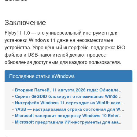
Заключение
Flyby11 1.0 — это универсальный инструмент для
установки Windows 11 даже на несовместимые
устройства. Упрощённый интерфейс, поддержка ISO-
файлов и USB-накопителей делают процесс
обновления доступным для каждого пользователя.
Последние статьи #Windows
•
Вторник Патчей, 11 августа 2026 года: Обновления безопасности для Windows 11 (включая KB5121003), ESU-обновления для Windows 10
•
Скрипт deGDID блокирует отслеживание Windows по глобальному идентификатору устройства
•
Интерфейс Windows 11 переходит на WinUI: какие системные элементы обновит Microsoft
•
YASB — настраиваемая строка состояния для Windows с виджетами и поддержкой нескольких мониторов
•
Microsoft завершит поддержку Windows 10 Enterprise LTSC 2021 в январе 2027 года. ESU продлят обновления до января 2030 года
•
Microsoft представила ИИ-инструменты для анализа производительности Windows: ETW MCP и WPA MCP