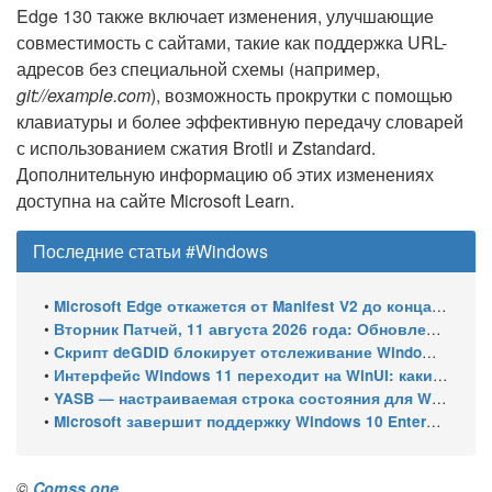
Edge 130 также включает изменения, улучшающие
совместимость с сайтами, такие как поддержка URL-
адресов без специальной схемы (например,
git://example.com
), возможность прокрутки с помощью
клавиатуры и более эффективную передачу словарей
с использованием сжатия Brotli и Zstandard.
Дополнительную информацию об этих изменениях
доступна на сайте Microsoft Learn.
Последние статьи #Windows
•
Microsoft Edge откажется от Manifest V2 до конца 2026 года – классический uBlock Origin перестанет работать
•
Вторник Патчей, 11 августа 2026 года: Обновления безопасности для Windows 11 (включая KB5121003), ESU-обновления для Windows 10
•
Скрипт deGDID блокирует отслеживание Windows по глобальному идентификатору устройства
•
Интерфейс Windows 11 переходит на WinUI: какие системные элементы обновит Microsoft
•
YASB — настраиваемая строка состояния для Windows с виджетами и поддержкой нескольких мониторов
•
Microsoft завершит поддержку Windows 10 Enterprise LTSC 2021 в январе 2027 года. ESU продлят обновления до января 2030 года
©
Comss.one
.