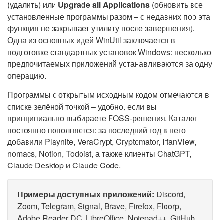
(удалить) или
Upgrade all Applications
(обновить все
установленные программы разом – с недавних пор эта
функция не закрывает утилиту после завершения).
Одна из основных идей WinUtil заключается в
подготовке стандартных установок Windows: несколько
предпочитаемых приложений устанавливаются за одну
операцию.
Программы с открытым исходным кодом отмечаются в
списке зелёной точкой – удобно, если вы
принципиально выбираете FOSS-решения. Каталог
постоянно пополняется: за последний год в него
добавили Playnite, VeraCrypt, Cryptomator, IrfanView,
nomacs, Notion, Todoist, а также клиенты ChatGPT,
Claude Desktop и Claude Code.
Примеры доступных приложений:
Discord,
Zoom, Telegram, Signal, Brave, Firefox, Floorp,
Adobe Reader DC, LibreOffice, Notepad++, GitHub