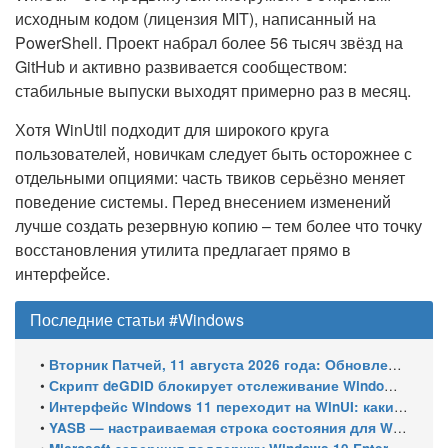
исходным кодом (лицензия MIT), написанный на
PowerShell. Проект набрал более 56 тысяч звёзд на
GitHub и активно развивается сообществом:
стабильные выпуски выходят примерно раз в месяц.
Хотя WinUtil подходит для широкого круга
пользователей, новичкам следует быть осторожнее с
отдельными опциями: часть твиков серьёзно меняет
поведение системы. Перед внесением изменений
лучше создать резервную копию – тем более что точку
восстановления утилита предлагает прямо в
интерфейсе.
Последние статьи #Windows
•
Вторник Патчей, 11 августа 2026 года: Обновления безопасности для Windows 11 (включая KB5121003), ESU-обновления для Windows 10
•
Скрипт deGDID блокирует отслеживание Windows по глобальному идентификатору устройства
•
Интерфейс Windows 11 переходит на WinUI: какие системные элементы обновит Microsoft
•
YASB — настраиваемая строка состояния для Windows с виджетами и поддержкой нескольких мониторов