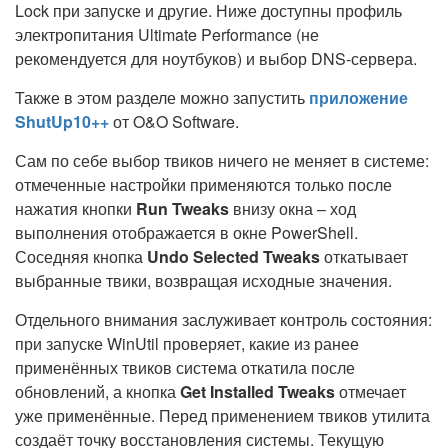
Lock при запуске и другие. Ниже доступны профиль
электропитания Ultimate Performance (не
рекомендуется для ноутбуков) и выбор DNS-сервера.
Также в этом разделе можно запустить
приложение
ShutUp10++
от O&O Software.
Сам по себе выбор твиков ничего не меняет в системе:
отмеченные настройки применяются только после
нажатия кнопки
Run Tweaks
внизу окна – ход
выполнения отображается в окне PowerShell.
Соседняя кнопка
Undo Selected Tweaks
откатывает
выбранные твики, возвращая исходные значения.
Отдельного внимания заслуживает контроль состояния:
при запуске WinUtil проверяет, какие из ранее
применённых твиков система откатила после
обновлений, а кнопка
Get Installed Tweaks
отмечает
уже применённые. Перед применением твиков утилита
создаёт точку восстановления системы. Текущую