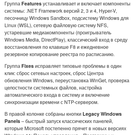
Группа
Features
устанавливает и включает компоненты
системы: .NET Framework версий 2, 3 и 4, Hyper-V,
песочницу Windows Sandbox, подсистему Windows для
Linux (WSL), сетевую файловую систему NFS,
устаревшие медиакомпоненты (проигрыватель
Windows Media, DirectPlay), классический вход в среду
восстановления по клавише F8 и ежедневное
резервное копирование реестра по расписанию.
Группа
Fixes
исправляет типовые проблемы в один
клик: сброс сетевых настроек, сброс Центра
обновления Windows, переустановка WinGet, проверка
целостности системных файлов, настройка
автоматического входа в систему и включение
синхронизации времени с NTP-сервером.
В правой колонке собраны кнопки
Legacy Windows
Panels
– быстрый запуск классических панелей,
которые Microsoft постепенно прячет в новых версиях