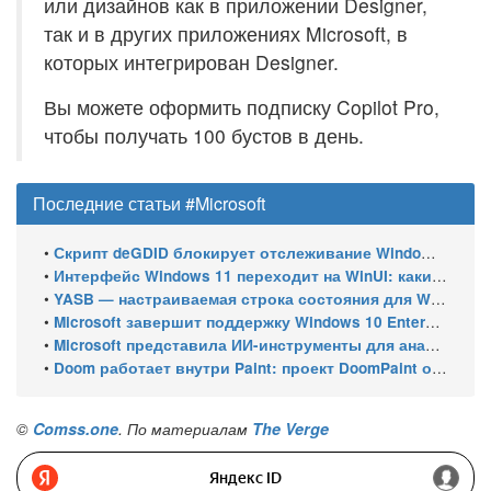
или дизайнов как в приложении Designer,
так и в других приложениях Microsoft, в
которых интегрирован Designer.
Вы можете оформить подписку Copilot Pro,
чтобы получать 100 бустов в день.
Последние статьи #Microsoft
•
Скрипт deGDID блокирует отслеживание Windows по глобальному идентификатору устройства
•
Интерфейс Windows 11 переходит на WinUI: какие системные элементы обновит Microsoft
•
YASB — настраиваемая строка состояния для Windows с виджетами и поддержкой нескольких мониторов
•
Microsoft завершит поддержку Windows 10 Enterprise LTSC 2021 в январе 2027 года. ESU продлят обновления до января 2030 года
•
Microsoft представила ИИ-инструменты для анализа производительности Windows: ETW MCP и WPA MCP
•
Doom работает внутри Paint: проект DoomPaint от технического директора Microsoft Azure
©
Comss.one
. По материалам
The Verge