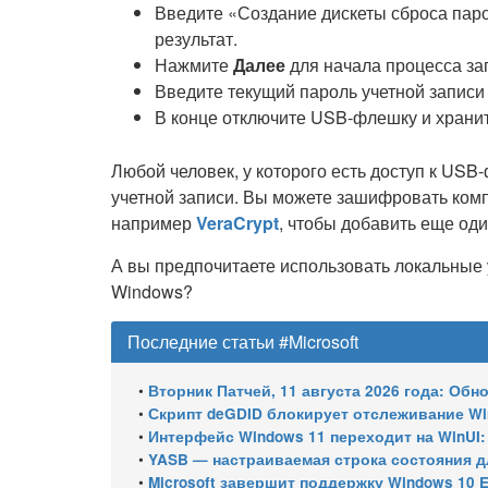
Введите «Создание дискеты сброса пар
результат.
Нажмите
Далее
для начала процесса за
Введите текущий пароль учетной записи
В конце отключите USB-флешку и хранит
Любой человек, у которого есть доступ к USB
учетной записи. Вы можете зашифровать ком
например
VeraCrypt
, чтобы добавить еще од
А вы предпочитаете использовать локальные у
Windows?
Последние статьи #Microsoft
•
Вторник Патчей, 11 августа 2026 года: Обновления безопасно
•
Скрипт deGDID блокирует отслеживание W
•
Интерфейс Windows 11 переходит на WinUI:
•
YASB — настраиваемая строка состояния для W
•
Microsoft завершит поддержку Windows 10 Enterprise LTSC 