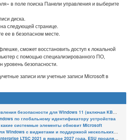
оля» в поле поиска Панели управления и выберите
писи диска.
 на следующей странице.
е ее в безопасном месте.
-флешке, сможет восстановить доступ к локальной
пьютер с помощью специализированного ПО,
ин уровень безопасности.
четные записи или учетные записи Microsoft в
сти для Windows 11 (включая KB5121003), ESU-обновления для Windows 10
indows по глобальному идентификатору устройства
 какие системные элементы обновит Microsoft
indows с виджетами и поддержкой нескольких мониторов
2021 в январе 2027 года. ESU продлят обновления до января 2030 года