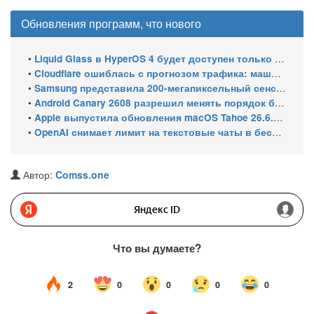
Обновления программ, что нового
•
Liquid Glass в HyperOS 4 будет доступен только на флагманских чипсетах
•
Cloudflare ошиблась с прогнозом трафика: машины обошли людей в мае 2026
•
Samsung представила 200-мегапиксельный сенсор ISOCELL HPC с DeepPix
•
Android Canary 2608 разрешил менять порядок блоков шторки
•
Apple выпустила обновления macOS Tahoe 26.6.1, Sequoia 15.7.9 и Sonoma 14.8.9 для устранения уязвимости общего доступа к экрану
•
OpenAI снимает лимит на текстовые чаты в бесплатном ChatGPT
Автор:
Comss.one