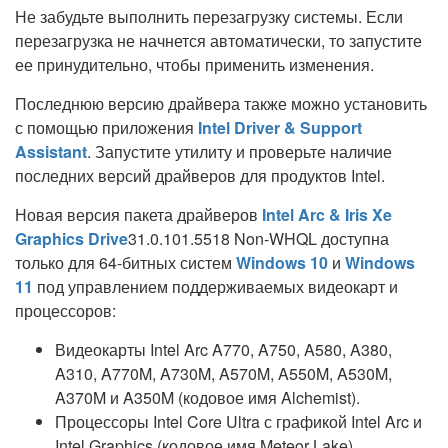
Не забудьте выполнить перезагрузку системы. Если
перезагрузка не начнется автоматически, то запустите
ее принудительно, чтобы применить изменения.
Последнюю версию драйвера также можно установить
с помощью приложения
Intel Driver & Support
Assistant
. Запустите утилиту и проверьте наличие
последних версий драйверов для продуктов Intel.
Новая версия пакета драйверов
Intel Arc & Iris Xe
Graphics Drive
31.0.101.5518 Non-WHQL доступна
только для 64-битных систем
Windows 10
и
Windows
11
под управлением поддерживаемых видеокарт и
процессоров:
Видеокарты Intel Arc A770, A750, A580, A380,
A310, A770M, A730M, A570M, A550M, A530M,
A370M и A350M (кодовое имя Alchemist).
Процессоры Intel Core Ultra с графикой Intel Arc и
Intel Graphics (кодовое имя Meteor Lake).