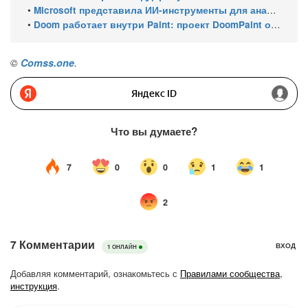
•
Microsoft представила ИИ-инструменты для анализа производительности Windows: ETW MCP и WPA MCP
•
Doom работает внутри Paint: проект DoomPaint от технического директора Microsoft Azure
©
Comss.one
.