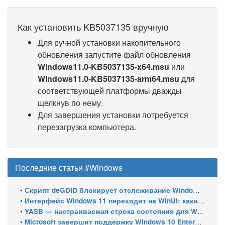
Как установить KB5037135 вручную
Для ручной установки накопительного
обновления запустите файл обновления
Windows11.0-KB5037135-x64.msu
или
Windows11.0-KB5037135-arm64.msu
для
соответствующей платформы дважды
щелкнув по нему.
Для завершения установки потребуется
перезагрузка компьютера.
Последние статьи #Windows
•
Скрипт deGDID блокирует отслеживание Windows по глобальному идентификатору устройства
•
Интерфейс Windows 11 переходит на WinUI: какие системные элементы обновит Microsoft
•
YASB — настраиваемая строка состояния для Windows с виджетами и поддержкой нескольких мониторов
•
Microsoft завершит поддержку Windows 10 Enterprise LTSC 2021 в январе 2027 года. ESU продлят обновления до января 2030 года