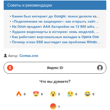
Советы и рекомендации
•
Каким был интернет до Google: поиск делили каталоги, роботы и порталы
•
«Подключение не защищено»: как открыть сайты с российскими сертификатами
•
На Ozon продают AAA батарейки на 13 800 мАч, замер показал 400 мАч на элемент
•
Худшие видеокарты в истории: семь моделей, провалившихся за 30 лет
•
Как работают вертикальные вкладки в Opera One
•
Почему отказ SSD выглядит как проблема Windows и как это проверить
Автор:
Comss.one