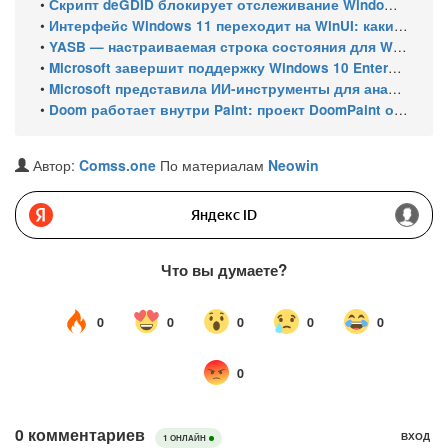
•
Скрипт deGDID блокирует отслеживание Windows по глобальному идентификатору устройства
•
Интерфейс Windows 11 переходит на WinUI: какие системные элементы обновит Microsoft
•
YASB — настраиваемая строка состояния для Windows с виджетами и поддержкой нескольких мониторов
•
Microsoft завершит поддержку Windows 10 Enterprise LTSC 2021 в январе 2027 года. ESU продлят обновления до января 2030 года
•
Microsoft представила ИИ-инструменты для анализа производительности Windows: ETW MCP и WPA MCP
•
Doom работает внутри Paint: проект DoomPaint от технического директора Microsoft Azure
Автор:
Comss.one
По материалам
Neowin