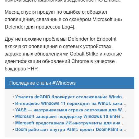
Месяц спустя продукт по ошибке отображал
оповещения, связанные со сканером Microsoft 365
Defender для процессов Log4j.
Другие похожие проблемы Defender for Endpoint
включают оповещения о сетевых устройствах,
зараженных обновлениями Cobalt Strike и ложные
идентификации обновлений Chrome в качестве
бэкдоров PHP.
Последние статьи #Windows
•
Утилита deGDID блокирует отслеживание Windows по глобальному идентификатору устройства
•
Интерфейс Windows 11 переходит на WinUI: какие системные элементы обновит Microsoft
•
YASB — настраиваемая строка состояния для Windows с виджетами и поддержкой нескольких мониторов
•
Microsoft завершит поддержку Windows 10 Enterprise LTSC 2021 в январе 2027 года. ESU продлят обновления до января 2030 года
•
Microsoft представила ИИ-инструменты для анализа производительности Windows: ETW MCP и WPA MCP
•
Doom работает внутри Paint: проект DoomPaint от технического директора Microsoft Azure