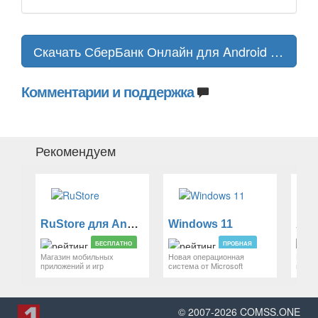
Скачать СберБанк Онлайн для Android и iOS
Комментарии и поддержка
Рекомендуем
RuStore для Android
Windows 11
And
БЕСПЛАТНО
ПРОБНАЯ
Магазин мобильных
Новая операционная
Новей
приложений и игр
система от Microsoft
моби
© 2007-
2026
COMSS.ONE