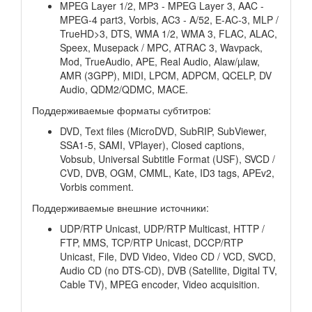
MPEG Layer 1/2, MP3 - MPEG Layer 3, AAC -
MPEG-4 part3, Vorbis, AC3 - A/52, E-AC-3, MLP /
TrueHD>3, DTS, WMA 1/2, WMA 3, FLAC, ALAC,
Speex, Musepack / MPC, ATRAC 3, Wavpack,
Mod, TrueAudio, APE, Real Audio, Alaw/µlaw,
AMR (3GPP), MIDI, LPCM, ADPCM, QCELP, DV
Audio, QDM2/QDMC, MACE.
Поддерживаемые форматы субтитров:
DVD, Text files (MicroDVD, SubRIP, SubViewer,
SSA1-5, SAMI, VPlayer), Closed captions,
Vobsub, Universal Subtitle Format (USF), SVCD /
CVD, DVB, OGM, CMML, Kate, ID3 tags, APEv2,
Vorbis comment.
Поддерживаемые внешние источники:
UDP/RTP Unicast, UDP/RTP Multicast, HTTP /
FTP, MMS, TCP/RTP Unicast, DCCP/RTP
Unicast, File, DVD Video, Video CD / VCD, SVCD,
Audio CD (no DTS-CD), DVB (Satellite, Digital TV,
Cable TV), MPEG encoder, Video acquisition.