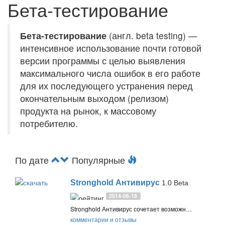
Бета-тестирование
Бета-тестирование
(англ. beta testing) —
интенсивное использование почти готовой
версии программы с целью выявления
максимального числа ошибок в его работе
для их последующего устранения перед
окончательным выходом (релизом)
продукта на рынок, к массовому
потребителю.
По дате
Популярные
Stronghold Антивирус
1.0 Beta
2014-06-18
Stronghold Антивирус сочетает возможности антивирусной защиты в режиме реального времени, антишпиона, а также проактивной и облачной защиты от известных и новых вредоносных программ, онлайн и оффлайн угроз
комментарии и отзывы