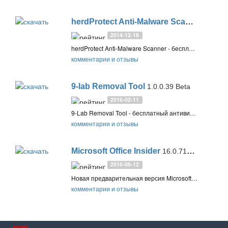
herdProtect Anti-Malware Scanner
1.0.3.9
2014-12-18
herdProtect Anti-Malware Scanner - бесплатный сканер, использующий движки 68 антивирусных программ для обнаружения и удаления угроз. Облачная технология herdProtect не влияет на систему и предназначен для работы с установленным на ПК антивирусом
комментарии и отзывы
9-lab Removal Tool
1.0.0.39 Beta
2016-02-11
9-Lab Removal Tool - бесплатный антивирусный сканер, позволяющий обнаружить и удалить известные и новые вирусы, руткиты и другие скрытые угрозы, а также глубоко спрятанные в системе вредоносные ключи реестра
комментарии и отзывы
Microsoft Office Insider
16.0.7167 (Windows) / 15.27 (macOS)
2016-09-12
Новая предварительная версия Microsoft Office 2016. Включает все новые версии Word, Excel и PowerPoint, оптимизированные для дисплеев Retina
комментарии и отзывы