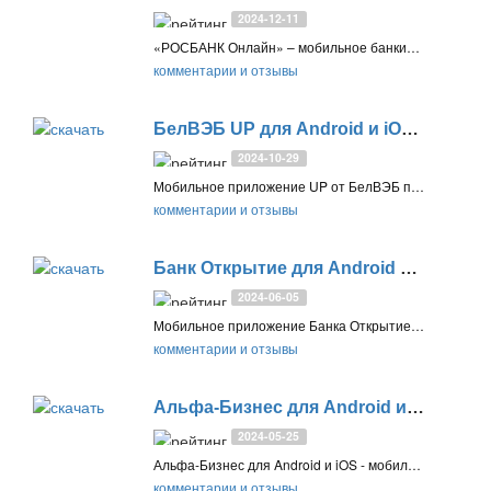
2024-12-11
«РОСБАНК Онлайн» – мобильное банкинг приложение для Android и iPhone. С его помощью можно безопасно управлять своими счетами, картами, вкладами и кредитами, контролировать расходы, получать кэшбек и бонусы
комментарии и отзывы
БелВЭБ UP для Android и iOS
1.10.95
2024-10-29
Мобильное приложение UP от БелВЭБ позволяет управлять вашими финансами и картами, оплачивать услуги, отправлять денежные переводы, а также совершать различные операции со счетами и картами
комментарии и отзывы
Банк Открытие для Android и iOS
3.22
2024-06-05
Мобильное приложение Банка Открытие для Android позволяет управлять вашими финансами, картами и счетами, оплачивать товары и услуги, а также совершать различные денежные операции
комментарии и отзывы
Альфа-Бизнес для Android и iOS
14.7.2
2024-05-25
Альфа-Бизнес для Android и iOS - мобильное приложение для смартфонов и планшетов, позволяющее управлять финансами, счетами и картами, бухгалтерией, а также отправлять платежи и переводы с мобильного устройства
комментарии и отзывы