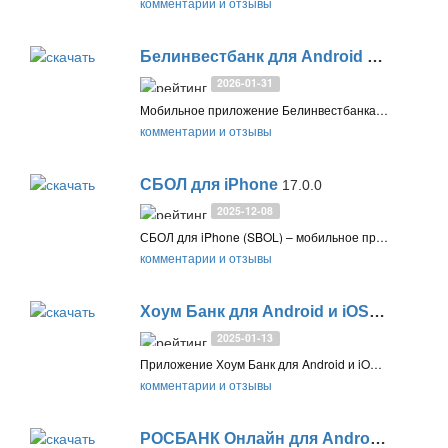
комментарии и отзывы
Белинвестбанк для Android и iOS
2.24.
2026-01-31
Мобильное приложение Белинвестбанка для Android и iOS позволяет при помощи смартфона или планшета управлять финансами, просматривать баланс карт и счетов, оплачивать услуги, а также выполнять другие операции
комментарии и отзывы
СБОЛ для iPhone
17.0.0
2025-12-08
СБОЛ для iPhone (SBOL) – мобильное приложение интернет-банкинга с поддержкой функций СберБанк Онлайн для iOS. Управляйте вашими картами и счетами Сбера, оплачивайте услуги и переводите деньги
комментарии и отзывы
Хоум Банк для Android и iOS
9.10.0
2025-01-13
Приложение Хоум Банк для Android и iOS: управление кредитами, дебетовыми и кредитными картами, вкладами и счетами. Предлагает бесплатные переводы, платежи, кэшбэк до 30%, рефинансирование и круглосуточную поддержку
комментарии и отзывы
РОСБАНК Онлайн для Android и iPhone