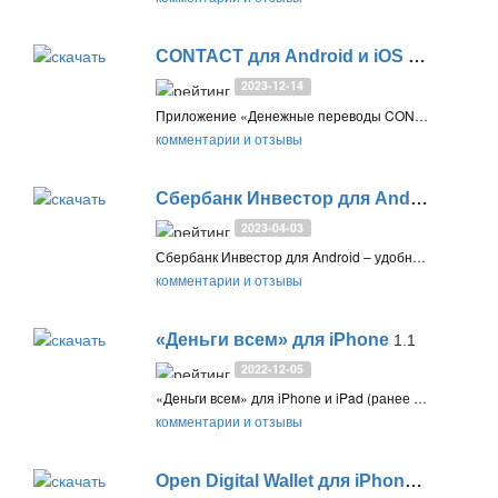
CONTACT для Android и iOS
1.22.0
2023-12-14
Приложение «Денежные переводы CONTACT» для Android и iOS предоставляет пользователям возможность быстро и безопасно отправлять денежные переводы с мобильного устройства
комментарии и отзывы
Сбербанк Инвестор для Android
7.5.9.
2023-04-03
Сбербанк Инвестор для Android – удобное приложение СберИнвестор для управления брокерскими счетами, торговли акциями, облигациями, ETF, анализа рынка и обмена валюты. Включает поддержку, FAQ и демо-режим
комментарии и отзывы
«Деньги всем» для iPhone
1.1
2022-12-05
«Деньги всем» для iPhone и iPad (ранее «Деньги пришли») – мобильное приложение интернет-банкинга с функциями Альфа-Банк для iOS
комментарии и отзывы
Open Digital Wallet для iPhone
4.08