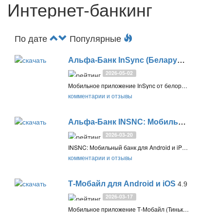
Интернет-банкинг
По дате
Популярные
Альфа-Банк InSync (Беларусь) для Android и iOS
2026-05-02
Мобильное приложение InSync от белорусского Альфа-Банка позволяет управлять картами и финансами, оплачивать услуги, совершать денежные переводы, а также другие финансовые операции
комментарии и отзывы
Альфа-Банк INSNC: Мобильный банкинг для Android и iPhone
2026-03-20
INSNC: Мобильный банк для Android и iPhone от Альфа-Банк (Беларусь). Управление счетами, переводы, платежи, кредиты, валюта, накопления в одном приложении
комментарии и отзывы
Т-Мобайл для Android и iOS
4.9
2026-03-17
Мобильное приложение Т-Мобайл (Тинькофф Мобайл) для Android и iOS позволяет управлять сим-картой, eSim и услугами сотовой связи, а также защищаться от спам-звонков и мошенников на вашем смартфоне Android или iPhone