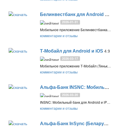
Белинвестбанк для Android и iOS
2.24.
2026-01-31
Мобильное приложение Белинвестбанка для Android и iOS позволяет при помощи смартфона или планшета управлять финансами, просматривать баланс карт и счетов, оплачивать услуги, а также выполнять другие операции
комментарии и отзывы
Т-Мобайл для Android и iOS
4.9
2026-03-17
Мобильное приложение Т-Мобайл (Тинькофф Мобайл) для Android и iOS позволяет управлять сим-картой, eSim и услугами сотовой связи, а также защищаться от спам-звонков и мошенников на вашем смартфоне Android или iPhone
комментарии и отзывы
Альфа-Банк INSNC: Мобильный банкинг для Android и iPhone
2026-03-20
INSNC: Мобильный банк для Android и iPhone от Альфа-Банк (Беларусь). Управление счетами, переводы, платежи, кредиты, валюта, накопления в одном приложении
комментарии и отзывы
Альфа-Банк InSync (Беларусь) для Android и iOS