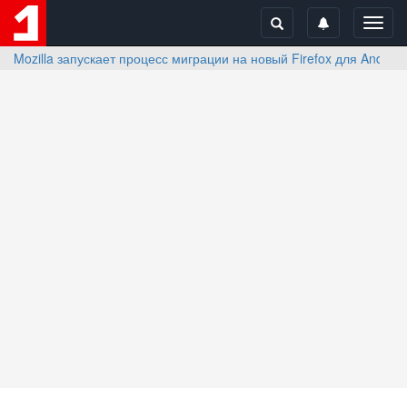
Toggl
navig
Mozilla запускает процесс миграции на новый Firefox для Androi