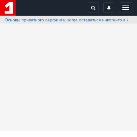
Toggl
navig
Основы приватного серфинга: когда оставаться инкогнито в Инт