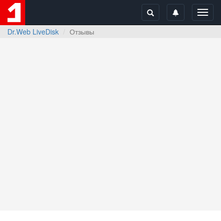
Toggl
navig
Dr.Web LiveDisk
Отзывы