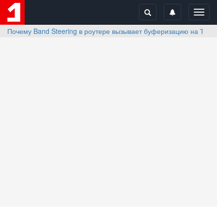
Toggl
navig
Почему Band Steering в роутере вызывает буферизацию на ТВ