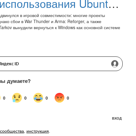
Игры на Linux: опыт использования Ubuntu и причины возврата к Windows
одвинулся в игровой совместимости: многие проекты
нако сбои в War Thunder и Arma: Reforger, а также
 Tarkov вынудили вернуться к Windows как основной системе