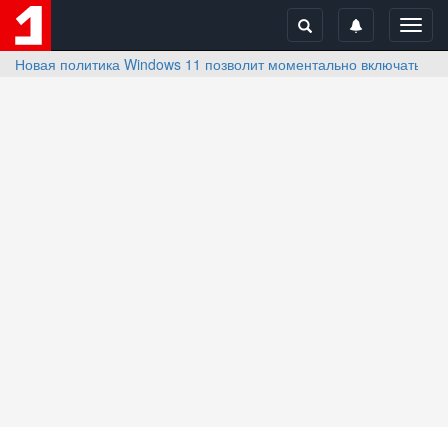
Toggl
navig
Новая политика Windows 11 позволит моментально включать фу