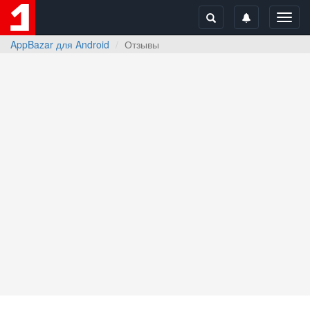
Toggl
navig
AppBazar для Android
Отзывы