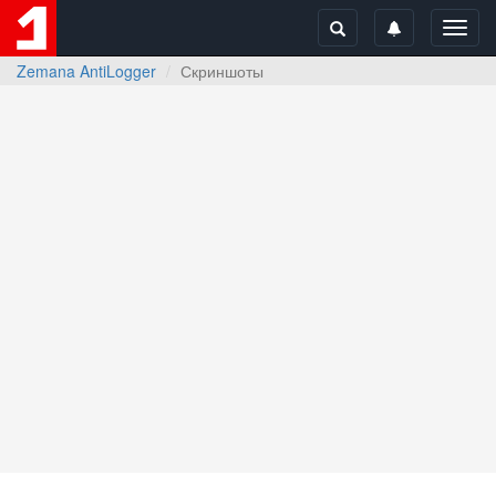
Toggl
navig
Zemana AntiLogger
Скриншоты