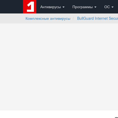
Антивирусы
Программы
ОС
Комплексные антивирусы
BullGuard Internet Secu