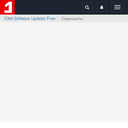
Toggl
navig
IObit Software Updater Free
Скриншоты