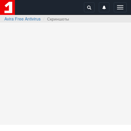
Toggl
navig
Avira Free Antivirus
Скриншоты