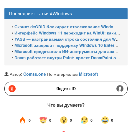
Последние статьи #Windows
•
Скрипт deGDID блокирует отслеживание Windows по глобальному идентификатору устройства
•
Интерфейс Windows 11 переходит на WinUI: какие системные элементы обновит Microsoft
•
YASB — настраиваемая строка состояния для Windows с виджетами и поддержкой нескольких мониторов
•
Microsoft завершит поддержку Windows 10 Enterprise LTSC 2021 в январе 2027 года. ESU продлят обновления до января 2030 года
•
Microsoft представила ИИ-инструменты для анализа производительности Windows: ETW MCP и WPA MCP
•
Doom работает внутри Paint: проект DoomPaint от технического директора Microsoft Azure
Автор:
Comss.one
По материалам
Microsoft