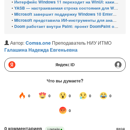
•
Интерфейс Windows 11 переходит на WinUI: какие системные элементы обновит Microsoft
•
YASB — настраиваемая строка состояния для Windows с виджетами и поддержкой нескольких мониторов
•
Microsoft завершит поддержку Windows 10 Enterprise LTSC 2021 в январе 2027 года. ESU продлят обновления до января 2030 года
•
Microsoft представила ИИ-инструменты для анализа производительности Windows: ETW MCP и WPA MCP
•
Doom работает внутри Paint: проект DoomPaint от технического директора Microsoft Azure
Автор:
Comss.one
Преподаватель НИУ ИТМО
Галашина Надежда Евгеньевна