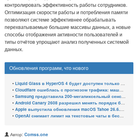
контролировать эффективность работы сотрудников.
Оптимизация скорости работы и потребления памяти
позволяют системе эффективнее обрабатывать
перехватываемые большие массивы данных, а новые
способы отображения активности пользователей и
типы отчётов упрощают анализ полученных системой
данных.
Обновления программ, что нового
•
Liquid Glass в HyperOS 4 будет доступен только на флагманских чипсетах
•
Cloudflare ошиблась с прогнозом трафика: машины обошли людей в мае 2026
•
Samsung представила 200-мегапиксельный сенсор ISOCELL HPC с DeepPix
•
Android Canary 2608 разрешил менять порядок блоков шторки
•
Apple выпустила обновления macOS Tahoe 26.6.1, Sequoia 15.7.9 и Sonoma 14.8.9 для устранения уязвимости общего доступа к экрану
•
OpenAI снимает лимит на текстовые чаты в бесплатном ChatGPT
Автор:
Comss.one