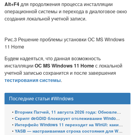
Alt+
F4
для продолжения процесса инсталляции
операционной системы и перехода в диалоговое окно
создания локальной учетной записи.
Рис.3 Решение проблемы установки ОС MS Windows
11 Home
Будем надеяться, что данная возможность
инсталляции
ОС MS Windows 11 Home
с локальной
учетной записью сохранится и после завершения
тестирования системы
.
Последние статьи #Windows
•
Вторник Патчей, 11 августа 2026 года: Обновления безопасности для Windows 11 (включая KB5121003), ESU-обновления для Windows 10
•
Скрипт deGDID блокирует отслеживание Windows по глобальному идентификатору устройства
•
Интерфейс Windows 11 переходит на WinUI: какие системные элементы обновит Microsoft
•
YASB — настраиваемая строка состояния для Windows с виджетами и поддержкой нескольких мониторов