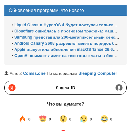
Обновления программ, что нового
•
Liquid Glass в HyperOS 4 будет доступен только на флагманских чипсетах
•
Cloudflare ошиблась с прогнозом трафика: машины обошли людей в мае 2026
•
Samsung представила 200-мегапиксельный сенсор ISOCELL HPC с DeepPix
•
Android Canary 2608 разрешил менять порядок блоков шторки
•
Apple выпустила обновления macOS Tahoe 26.6.1, Sequoia 15.7.9 и Sonoma 14.8.9 для устранения уязвимости общего доступа к экрану
•
OpenAI снимает лимит на текстовые чаты в бесплатном ChatGPT
Автор:
Comss.one
По материалам
Bleeping Computer