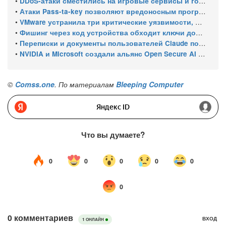
•
DDoS-атаки сместились на игровые сервисы и госсектор, а каждая третья длится дольше суток
•
Атаки Pass-ta-key позволяют вредоносным программам похищать синхронизированные ключи доступа Google
•
VMware устранила три критические уязвимости, позволяющие обходить аутентификацию и выходить из виртуальной машины
•
Фишинг через код устройства обходит ключи доступа Microsoft
•
Переписки и документы пользователей Claude попали в поиск Google из-за публичных ссылок
•
NVIDIA и Microsoft создали альянс Open Secure AI Alliance для защиты от киберугроз, исходящих от ИИ – без OpenAI, Google и Anthropic
©
Comss.one
. По материалам
Bleeping Computer