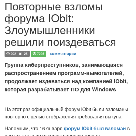
Повторные взломы
форума IObit:
Злоумышленники
решили поиздеваться
комментарии
2021-01-25
7295
Группа киберпреступников, занимающаяся
распространением программ-вымогателей,
продолжает издеваться над компанией IObit,
которая разрабатывает ПО для Windows
На этот раз официальный форум IObit были взломаны
повторно с целью отображения требования выкупа.
Напомним, что 16 января
форум IObit был взломан
в
рамках атаки по распространению трояна-