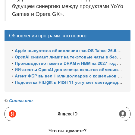
будущем синергию между продуктами YoYo
Games и Opera GX».
Обновления программ, что нового
•
Apple выпустила обновления macOS Tahoe 26.6.1, Sequoia 15.7.9 и Sonoma 14.8.9 для устранения уязвимости общего доступа к экрану
•
OpenAI снимает лимит на текстовые чаты в бесплатном ChatGPT
•
Производство памяти DRAM и HBM на 2027 год уже распределено: почти 70% мощностей займут решения для ИИ
•
ИИ-агенты OpenAI два месяца скрытно обменивались эксплойтами
•
Агент ФБР вывел 1 млн долларов с кошельков своего же расследования и спросил ChatGPT, как уехать в ЕС
•
Подсветка HiLight в Pixel 11 уступает светодиодам старых Nexus
©
Comss.one
.