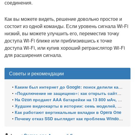
соединения.
Как вы можете видеть, решение довольно простое и
состоит из одной команды. Если уровень сигнала Wi-Fi
низкий, вы можете улучшить его, переместив точку
доступа Wi-Fi ближе или приблизившись к точке
доступа Wi-Fi, или купив хороший ретранслятор Wi-Fi
для расширения сигнала.
Советы и рекомендации
•
Каким был интернет до Google: поиск делили каталоги, роботы и порталы
•
«Подключение не защищено»: как открыть сайты с российскими сертификатами
•
На Ozon продают AAA батарейки на 13 800 мАч, замер показал 400 мАч на элемент
•
Худшие видеокарты в истории: семь моделей, провалившихся за 30 лет
•
Как работают вертикальные вкладки в Opera One
•
Почему отказ SSD выглядит как проблема Windows и как это проверить