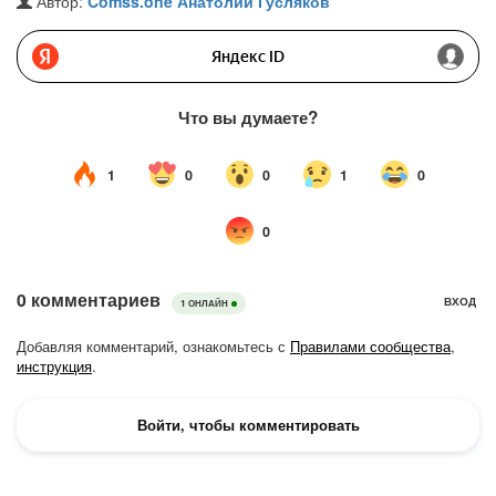
Автор:
Comss.one
Анатолий Гусляков