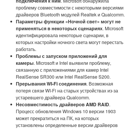
подключения к ним
. Microsoft обнаружила
проблему совместимости с некоторыми версиями
драйверов Bluetooth модулей Realtek и Qualcomm.
Параметры функции «Ночной свет» могут не
применяться в некоторых сценариях
. Microsoft
идентифицировала некоторые сценарии, в
которых настройки ночного света могут перестать
работать.
Проблемы с запуском приложений для
камеры
. Microsoft и Intel выявили проблему,
связанную с приложениями для камер Intel
RealSense SR300 или Intel RealSense S200.
Прерывания WI-Fi соединения
. Возможная
потеря связи WI-Fi на старых устройствах из-за
устаревшего драйвера Qualcomm.
Несовместимость драйверов AMD RAID
.
Процесс обновления Windows 10 версии 1903
может прекратиться на ПК, на которых
установлены определенные версии драйверов