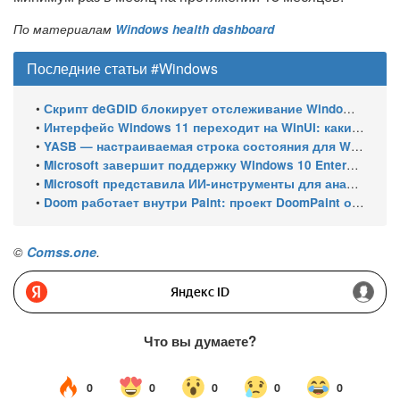
По материалам
Windows health dashboard
Последние статьи #Windows
•
Скрипт deGDID блокирует отслеживание Windows по глобальному идентификатору устройства
•
Интерфейс Windows 11 переходит на WinUI: какие системные элементы обновит Microsoft
•
YASB — настраиваемая строка состояния для Windows с виджетами и поддержкой нескольких мониторов
•
Microsoft завершит поддержку Windows 10 Enterprise LTSC 2021 в январе 2027 года. ESU продлят обновления до января 2030 года
•
Microsoft представила ИИ-инструменты для анализа производительности Windows: ETW MCP и WPA MCP
•
Doom работает внутри Paint: проект DoomPaint от технического директора Microsoft Azure
©
Comss.one
.