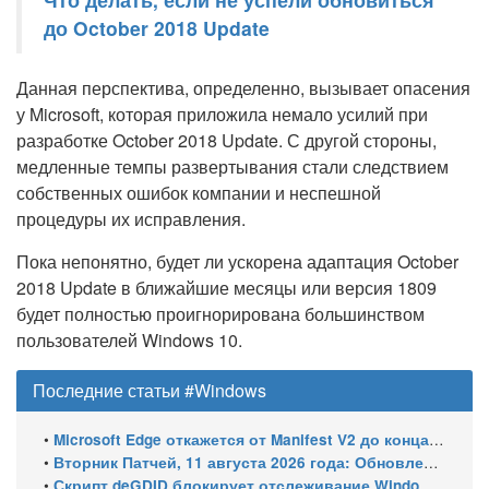
до October 2018 Update
Данная перспектива, определенно, вызывает опасения
у Microsoft, которая приложила немало усилий при
разработке October 2018 Update. С другой стороны,
медленные темпы развертывания стали следствием
собственных ошибок компании и неспешной
процедуры их исправления.
Пока непонятно, будет ли ускорена адаптация October
2018 Update в ближайшие месяцы или версия 1809
будет полностью проигнорирована большинством
пользователей Windows 10.
Последние статьи #Windows
•
Microsoft Edge откажется от Manifest V2 до конца 2026 года – классический uBlock Origin перестанет работать
•
Вторник Патчей, 11 августа 2026 года: Обновления безопасности для Windows 11 (включая KB5121003), ESU-обновления для Windows 10
•
Скрипт deGDID блокирует отслеживание Windows по глобальному идентификатору устройства