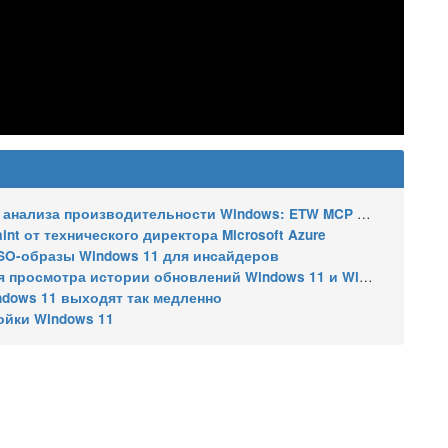
ализа производительности Windows: ETW MCP и WPA MCP
nt от технического директора Microsoft Azure
SO-образы Windows 11 для инсайдеров
 истории обновлений Windows 11 и Windows 10 получил улучшения
ndows 11 выходят так медленно
ойки Windows 11