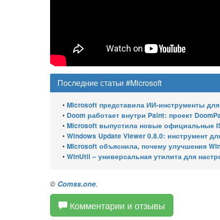
Последние статьи #Microsoft
•
Microsoft представила ИИ-инструменты для ан
•
Doom работает внутри Paint: проект DoomPai
•
Microsoft выпустила новые официальные I
•
Windows Update Viewer 0.8.0: инструмент для просмотра
•
Microsoft объяснила, почему улучшения Wi
•
WinUtil – универсальная утилита для настр
©
Comss.one
.