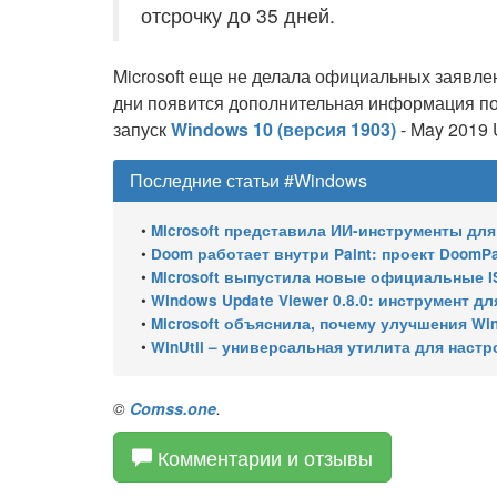
отсрочку до 35 дней.
Microsoft еще не делала официальных заявле
дни появится дополнительная информация по
запуск
Windows 10 (версия 1903)
- May 2019
Последние статьи #Windows
•
Microsoft представила ИИ-инструменты для ан
•
Doom работает внутри Paint: проект DoomPai
•
Microsoft выпустила новые официальные I
•
Windows Update Viewer 0.8.0: инструмент для просмотра
•
Microsoft объяснила, почему улучшения Wi
•
WinUtil – универсальная утилита для настр
©
Comss.one
.