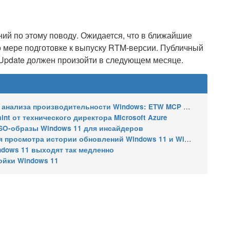
ний по этому поводу. Ожидается, что в ближайшие
 мере подготовке к выпуску RTM-версии. Публичный
 Update должен произойти в следующем месяце.
ализа производительности Windows: ETW MCP и WPA MCP
nt от технического директора Microsoft Azure
SO-образы Windows 11 для инсайдеров
 истории обновлений Windows 11 и Windows 10 получил улучшения
ndows 11 выходят так медленно
ойки Windows 11