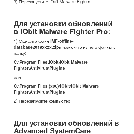
3) Перезапустите IObit Malware Fighter.
Для установки обновлений
в IObit Malware Fighter Pro:
1) Скачайте файл
IMF-offline-
database2019xxxx.zip
и извлеките из него файлы в
папку:
C:\Program Files\IObit\IObit Malware
Fighter\Antivirus\Plugins
или
C:\Program Files (x86)\IObit\IObit Malware
Fighter\Antivirus\Plugins
2) Перезагрузите компьютер.
Для установки обновлений в
Advanced SystemCare