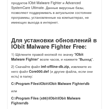
продуктов IObit Malware Fighter и Advanced
SystemCare Ultimate. Данные вирусные базы,
позволяют поддерживать в актуальном состоянии
программы, установленные на компьютерах, не
имеющих выхода в интернет.
Для установки обновлений в
IObit Malware Fighter Free:
1) Щёлкните правой кнопкой по значку "
IObit
Malware Fighter
" возле часов, и нажмите "
Выход
".
2) Скачайте файл
imf-offline-db.zip,
извлеките из
него файл
Core000.def
(и другие файла, если они
есть) в папку:
C:\Program Files\IObit\IObit Malware Fighter\db
или
C:\Program Files (x86)\IObit\IObit Malware
Fighter\db