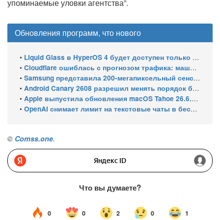
упоминаемые уловки агентства”.
Обновления программ, что нового
•
Liquid Glass в HyperOS 4 будет доступен только на флагманских чипсетах
•
Cloudflare ошиблась с прогнозом трафика: машины обошли людей в мае 2026
•
Samsung представила 200-мегапиксельный сенсор ISOCELL HPC с DeepPix
•
Android Canary 2608 разрешил менять порядок блоков шторки
•
Apple выпустила обновления macOS Tahoe 26.6.1, Sequoia 15.7.9 и Sonoma 14.8.9 для устранения уязвимости общего доступа к экрану
•
OpenAI снимает лимит на текстовые чаты в бесплатном ChatGPT
©
Comss.one
.