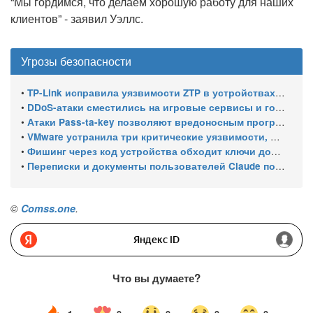
“Мы гордимся, что делаем хорошую работу для наших
клиентов” - заявил Уэллс.
Угрозы безопасности
•
TP-Link исправила уязвимости ZTP в устройствах Omada
•
DDoS-атаки сместились на игровые сервисы и госсектор, а каждая третья длится дольше суток
•
Атаки Pass-ta-key позволяют вредоносным программам похищать синхронизированные ключи доступа Google
•
VMware устранила три критические уязвимости, позволяющие обходить аутентификацию и выходить из виртуальной машины
•
Фишинг через код устройства обходит ключи доступа Microsoft
•
Переписки и документы пользователей Claude попали в поиск Google из-за публичных ссылок
©
Comss.one
.